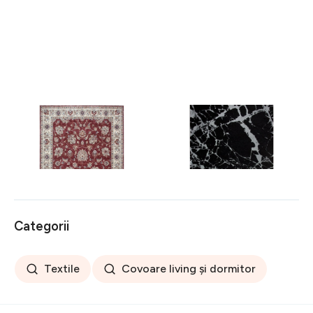
Covor rezistent Eko, ALT
Covor rezistent SM 21 -
05 - Red, Ivory, 100%
Black, Silver XW, 80x300
poliester, 80 x 150 cm
cm
256 lei
441 lei
Categorii
Textile
Covoare living și dormitor