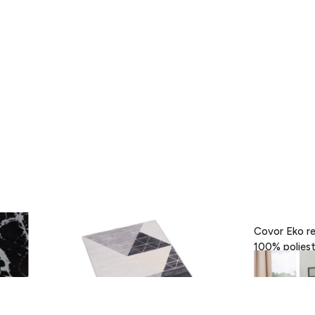
- Black,
Covor Eva, Heinner, 160 x 230 cm,
Covor Eko re
100% poliester, gri
189 lei
418 lei