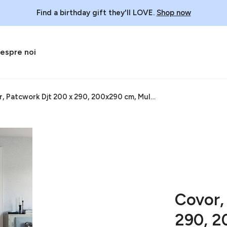
Find a birthday gift they'll LOVE.
Shop now
espre noi
Covor, Patcwork Djt 200 x 290, 200x290 cm, Multicolor
Covor,
290, 2