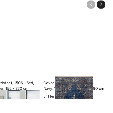
zistent, 1506 - Std,
Covor Eko rezistent, ALT 01 -
C
100% poliester, 155 x 230 cm
Navy, 100% poliester, 130 x 190 cm
15
Al
511 lei
42