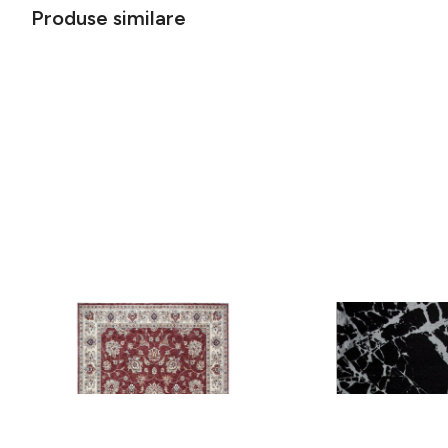
Produse similare
Covor rezistent Eko, ALT 05 - Red,
Covor rezistent SM 21 
Ivory, 100% poliester, 80 x 150 cm
Silver XW, 80x300 cm
256 lei
441 lei