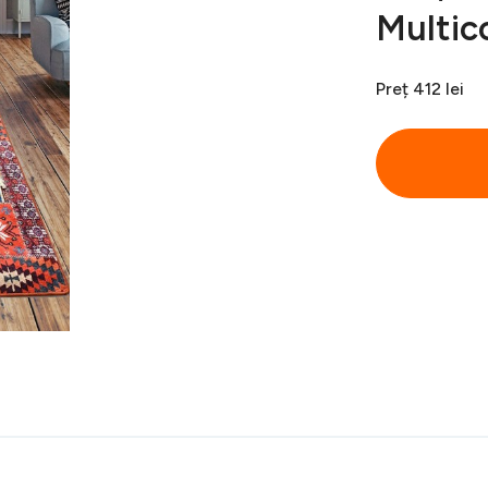
Multic
Preț
412 lei