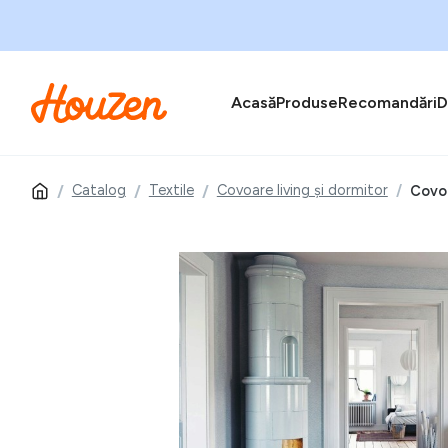
Acasă
Produse
Recomandări
D
Catalog
Textile
Covoare living și dormitor