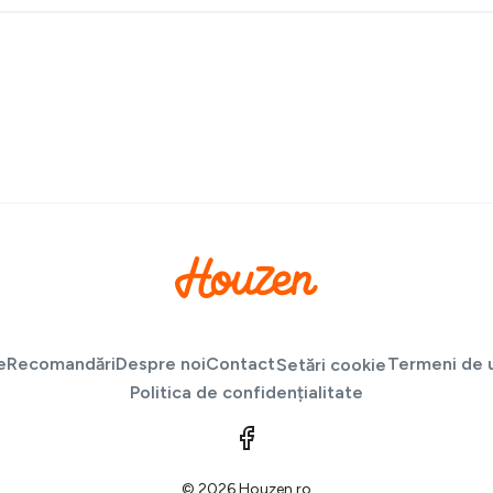
e
Recomandări
Despre noi
Contact
Termeni de u
Setări cookie
Politica de confidențialitate
© 2026 Houzen.ro