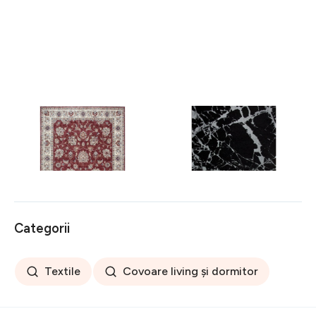
Covor rezistent Eko, ALT
Covor rezistent SM 21 -
05 - Red, Ivory, 100%
Black, Silver XW, 80x300
poliester, 80 x 150 cm
cm
256 lei
441 lei
Categorii
Textile
Covoare living și dormitor