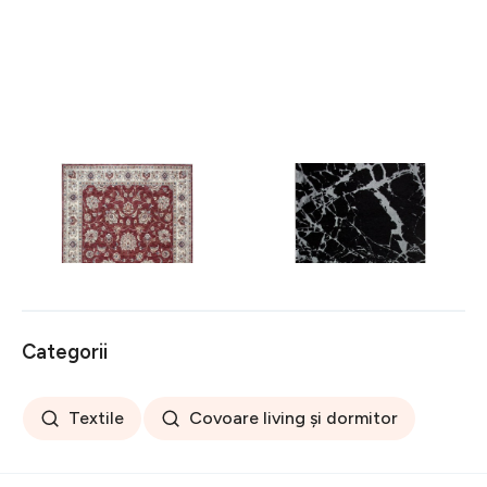
Covor rezistent Eko, ALT
Covor rezistent SM 21 -
05 - Red, Ivory, 100%
Black, Silver XW, 80x300
poliester, 80 x 150 cm
cm
256 lei
441 lei
Categorii
Textile
Covoare living și dormitor