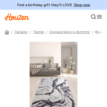
Find a birthday gift they'll LOVE.
Shop now
Catalog
Textile
Covoare living și dormitor
Covor,