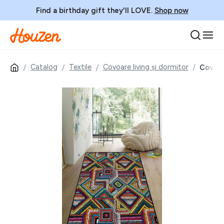
Find a birthday gift they'll LOVE.
Shop now
Catalog
Textile
Covoare living și dormitor
Covor,