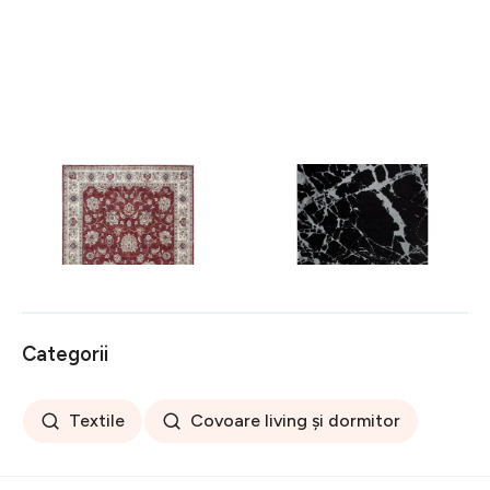
Covor rezistent Eko, ALT
Covor rezistent SM 21 -
05 - Red, Ivory, 100%
Black, Silver XW, 80x300
poliester, 80 x 150 cm
cm
256 lei
441 lei
Categorii
Textile
Covoare living și dormitor