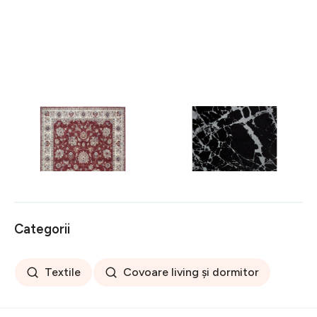
Covor rezistent Eko, ALT
Covor rezistent SM 21 -
05 - Red, Ivory, 100%
Black, Silver XW, 80x300
poliester, 80 x 150 cm
cm
256 lei
441 lei
Categorii
Textile
Covoare living și dormitor