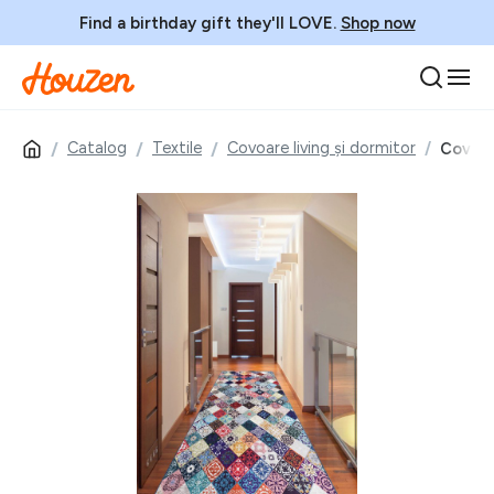
Find a birthday gift they'll LOVE.
Shop now
Catalog
Textile
Covoare living și dormitor
Covor, 