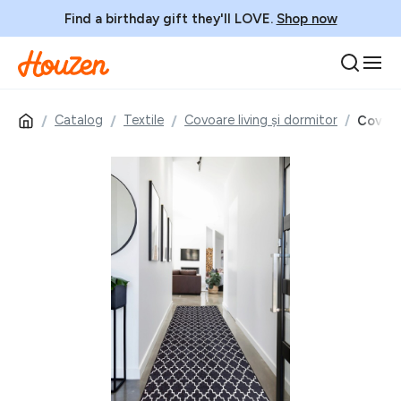
Find a birthday gift they'll LOVE.
Shop now
Catalog
Textile
Covoare living și dormitor
Covor,