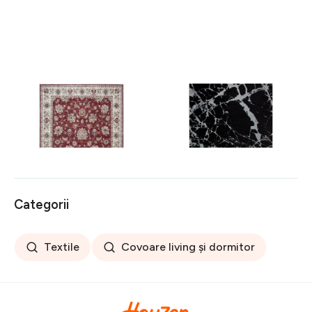
Covor rezistent Eko, ALT
Covor rezistent SM 21 -
05 - Red, Ivory, 100%
Black, Silver XW, 80x300
poliester, 80 x 150 cm
cm
256 lei
441 lei
Categorii
Textile
Covoare living și dormitor