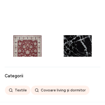
Covor rezistent Eko, ALT
Covor rezistent SM 21 -
05 - Red, Ivory, 100%
Black, Silver XW, 80x300
poliester, 80 x 150 cm
cm
256 lei
441 lei
Categorii
Textile
Covoare living și dormitor