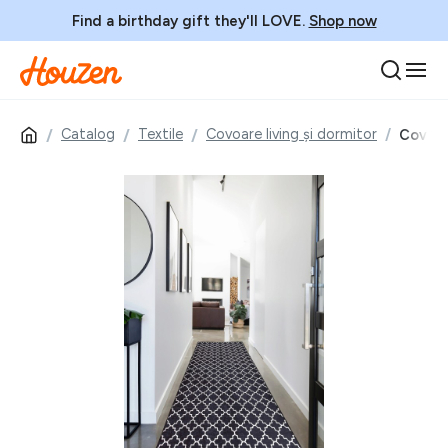
Find a birthday gift they'll LOVE.
Shop now
Catalog
Textile
Covoare living și dormitor
Covor,