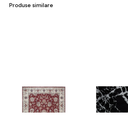
Produse similare
Covor rezistent Eko, ALT 05 - Red,
Covor rezistent SM 21 
Ivory, 100% poliester, 80 x 150 cm
Silver XW, 80x300 cm
256 lei
441 lei