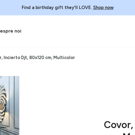
Find a birthday gift they'll LOVE.
Shop now
espre noi
, Incierto Djt, 80x120 cm, Multicolor
Covor, 