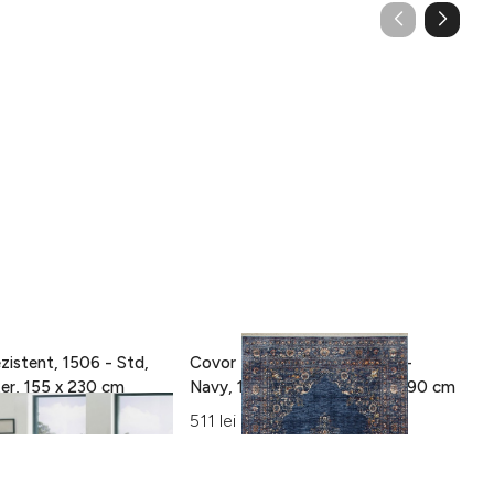
zistent, 1506 - Std,
Covor Eko rezistent, ALT 01 -
C
100% poliester, 155 x 230 cm
Navy, 100% poliester, 130 x 190 cm
15
Al
511 lei
42