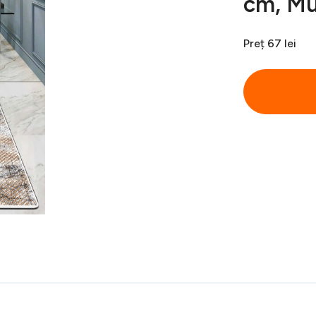
cm, Mu
Preț
67 lei