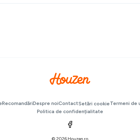
e
Recomandări
Despre noi
Contact
Termeni de u
Setări cookie
Politica de confidențialitate
© 2026 Houzen.ro