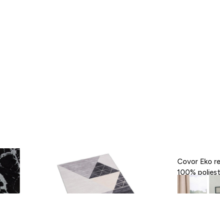
- Black,
Covor Eva, Heinner, 160 x 230 cm,
Covor Eko re
100% poliester, gri
189 lei
418 lei