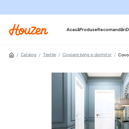
Acasă
Produse
Recomandări
D
Catalog
Textile
Covoare living și dormitor
Covor