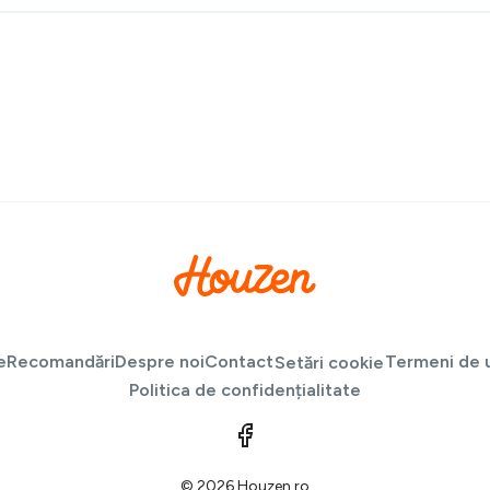
e
Recomandări
Despre noi
Contact
Termeni de u
Setări cookie
Politica de confidențialitate
© 2026 Houzen.ro