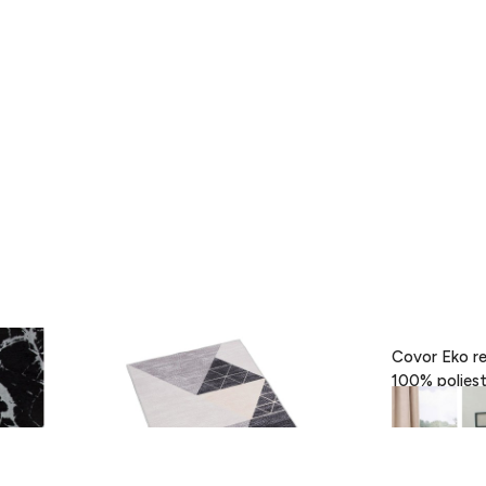
- Black,
Covor Eva, Heinner, 160 x 230 cm,
Covor Eko re
100% poliester, gri
189 lei
418 lei