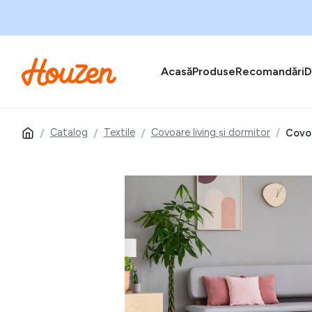
Acasă
Produse
Recomandări
D
Catalog
Textile
Covoare living și dormitor
Covor