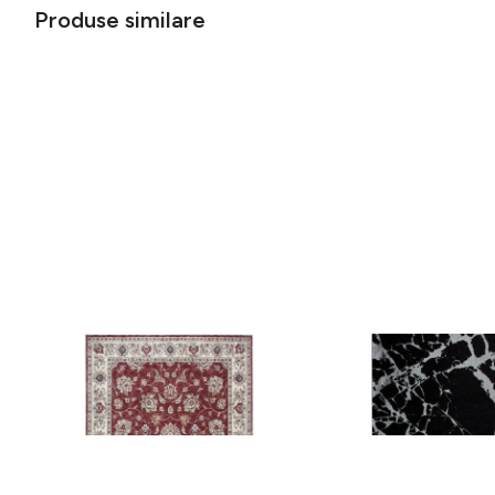
Produse similare
Covor rezistent Eko, ALT 05 - Red,
Covor rezistent SM 21 
Ivory, 100% poliester, 80 x 150 cm
Silver XW, 80x300 cm
256 lei
441 lei