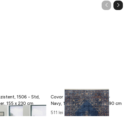
zistent, 1506 - Std,
Covor Eko rezistent, ALT 01 -
C
100% poliester, 155 x 230 cm
Navy, 100% poliester, 130 x 190 cm
15
Al
511 lei
42