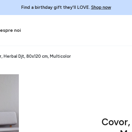
Find a birthday gift they'll LOVE.
Shop now
espre noi
, Herbal Djt, 80x120 cm, Multicolor
Covor,