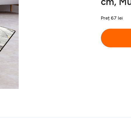
cm, Mu
Preț
67 lei