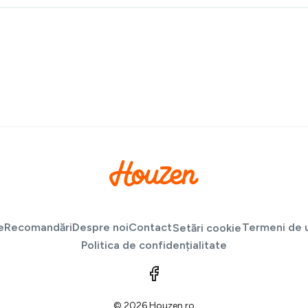
e
Recomandări
Despre noi
Contact
Termeni de u
Setări cookie
Politica de confidențialitate
© 2026 Houzen.ro