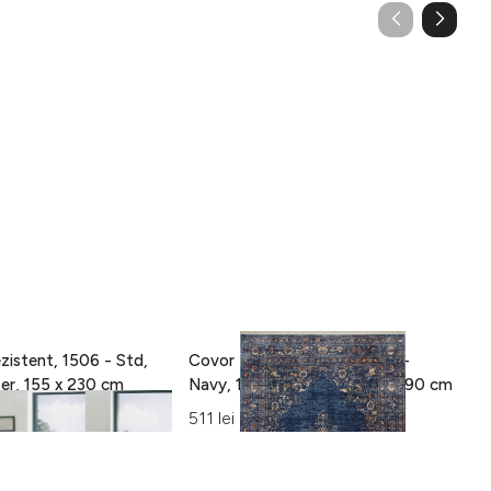
zistent, 1506 - Std,
Covor Eko rezistent, ALT 01 -
C
100% poliester, 155 x 230 cm
Navy, 100% poliester, 130 x 190 cm
15
Al
511 lei
42