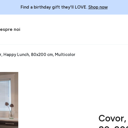
Find a birthday gift they'll LOVE.
Shop now
espre noi
, Happy Lunch, 80x200 cm, Multicolor
Covor,