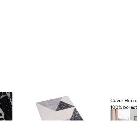
- Black,
Covor Eva, Heinner, 160 x 230 cm,
Covor Eko re
100% poliester, gri
189 lei
418 lei