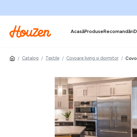
Acasă
Produse
Recomandări
D
Catalog
Textile
Covoare living și dormitor
Covor