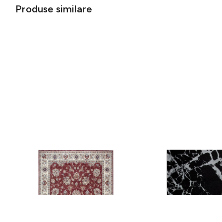
Produse similare
Covor rezistent Eko, ALT 05 - Red,
Covor rezistent SM 21 
Ivory, 100% poliester, 80 x 150 cm
Silver XW, 80x300 cm
256 lei
441 lei