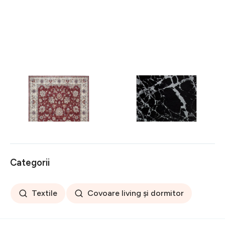
Covor rezistent Eko, ALT
Covor rezistent SM 21 -
05 - Red, Ivory, 100%
Black, Silver XW, 80x300
poliester, 80 x 150 cm
cm
256 lei
441 lei
Categorii
Textile
Covoare living și dormitor