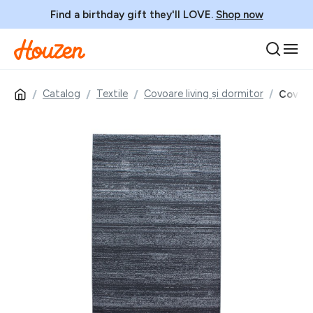
Find a birthday gift they'll LOVE.
Shop now
Catalog
Textile
Covoare living și dormitor
Covor 