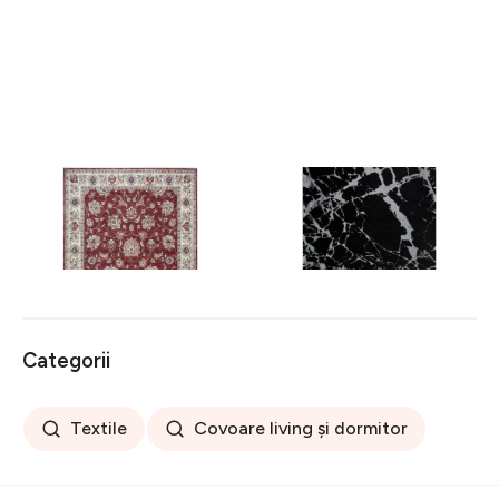
Covor rezistent Eko, ALT
Covor rezistent SM 21 -
05 - Red, Ivory, 100%
Black, Silver XW, 80x300
poliester, 80 x 150 cm
cm
256 lei
441 lei
Categorii
Textile
Covoare living și dormitor