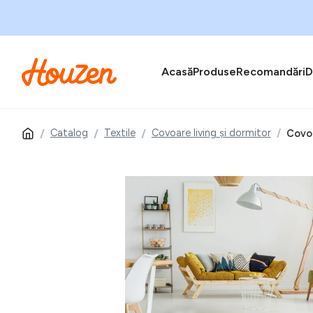
Acasă
Produse
Recomandări
D
Catalog
Textile
Covoare living și dormitor
Covor