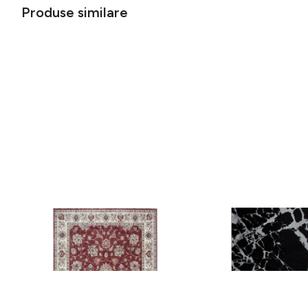
Produse similare
Covor rezistent Eko, ALT 05 - Red,
Covor rezistent SM 21 
Ivory, 100% poliester, 80 x 150 cm
Silver XW, 80x300 cm
256 lei
441 lei