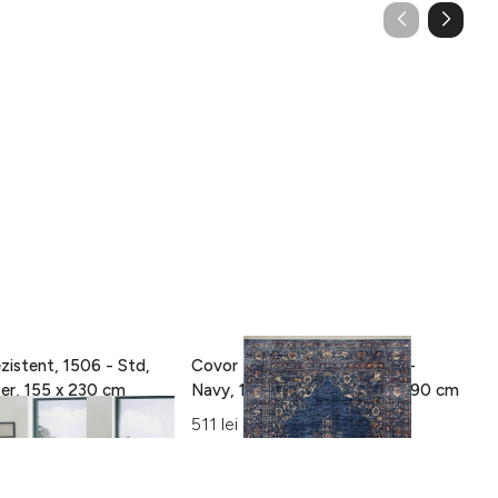
zistent, 1506 - Std,
Covor Eko rezistent, ALT 01 -
C
100% poliester, 155 x 230 cm
Navy, 100% poliester, 130 x 190 cm
15
Al
511 lei
42