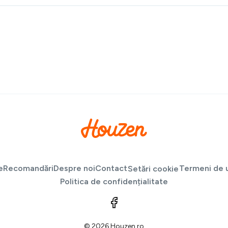
e
Recomandări
Despre noi
Contact
Termeni de u
Setări cookie
Politica de confidențialitate
© 2026 Houzen.ro