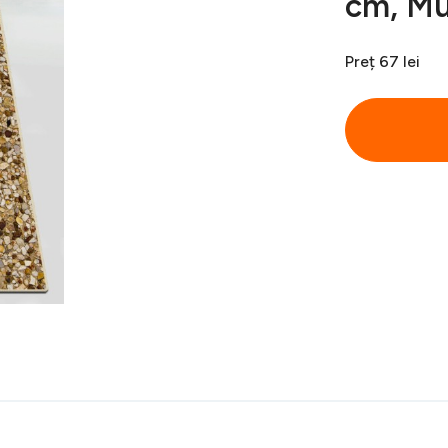
cm, Mu
Preț
67 lei