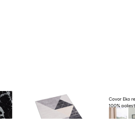
- Black,
Covor Eva, Heinner, 160 x 230 cm,
Covor Eko re
100% poliester, gri
189 lei
418 lei