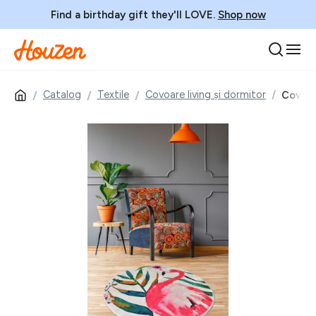
Find a birthday gift they'll LOVE.
Shop now
Catalog
Textile
Covoare living și dormitor
Covor, 