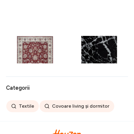
Covor rezistent Eko, ALT
Covor rezistent SM 21 -
05 - Red, Ivory, 100%
Black, Silver XW, 80x300
poliester, 80 x 150 cm
cm
256 lei
441 lei
Categorii
Textile
Covoare living și dormitor