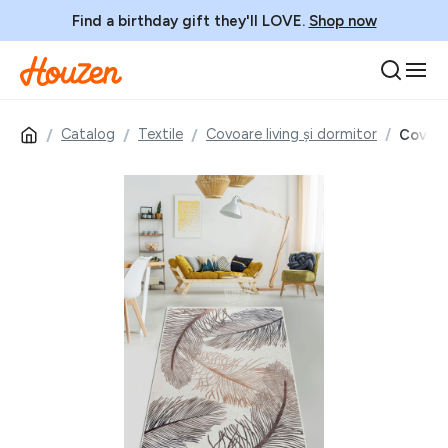
Find a birthday gift they'll LOVE.
Shop now
Catalog
Textile
Covoare living și dormitor
Covor, 