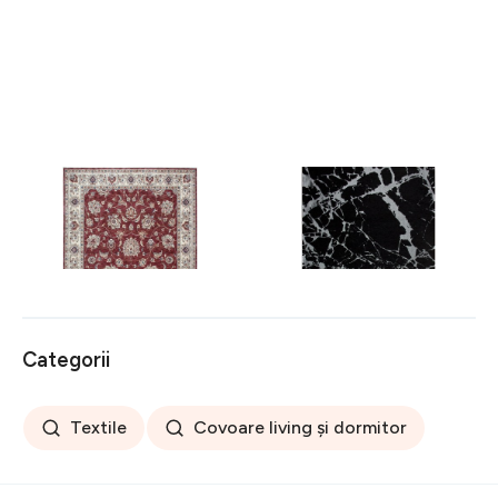
Covor rezistent Eko, ALT
Covor rezistent SM 21 -
05 - Red, Ivory, 100%
Black, Silver XW, 80x300
poliester, 80 x 150 cm
cm
256 lei
441 lei
Categorii
Textile
Covoare living și dormitor