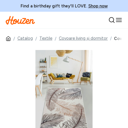
Find a birthday gift they'll LOVE.
Shop now
Catalog
Textile
Covoare living și dormitor
Covor,