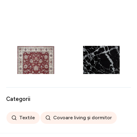
Covor rezistent Eko, ALT
Covor rezistent SM 21 -
05 - Red, Ivory, 100%
Black, Silver XW, 80x300
poliester, 80 x 150 cm
cm
256 lei
441 lei
Categorii
Textile
Covoare living și dormitor