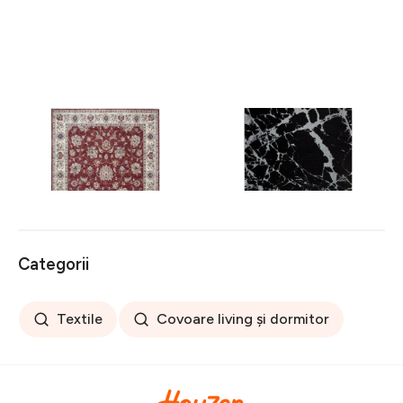
Covor rezistent Eko, ALT
Covor rezistent SM 21 -
05 - Red, Ivory, 100%
Black, Silver XW, 80x300
poliester, 80 x 150 cm
cm
256 lei
441 lei
Categorii
Textile
Covoare living și dormitor