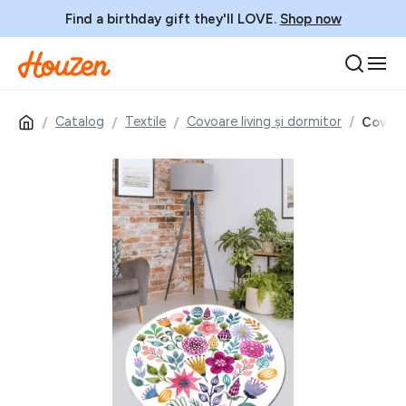
Find a birthday gift they'll LOVE.
Shop now
Catalog
Textile
Covoare living și dormitor
Covor, 