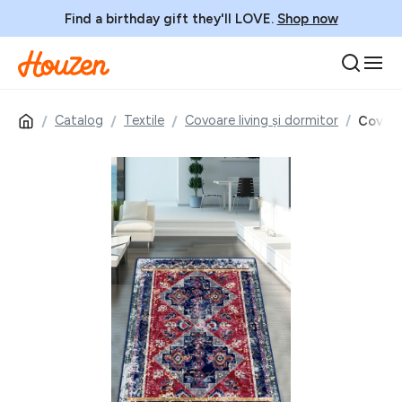
Find a birthday gift they'll LOVE.
Shop now
Catalog
Textile
Covoare living și dormitor
Covor,