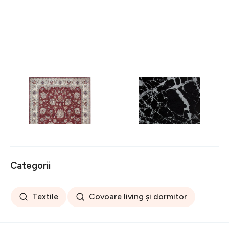
Covor rezistent Eko, ALT
Covor rezistent SM 21 -
05 - Red, Ivory, 100%
Black, Silver XW, 80x300
poliester, 80 x 150 cm
cm
256 lei
441 lei
Categorii
Textile
Covoare living și dormitor