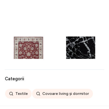
Covor rezistent Eko, ALT
Covor rezistent SM 21 -
05 - Red, Ivory, 100%
Black, Silver XW, 80x300
poliester, 80 x 150 cm
cm
256 lei
441 lei
Categorii
Textile
Covoare living și dormitor