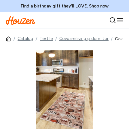
Find a birthday gift they'll LOVE.
Shop now
Catalog
Textile
Covoare living și dormitor
Covor,