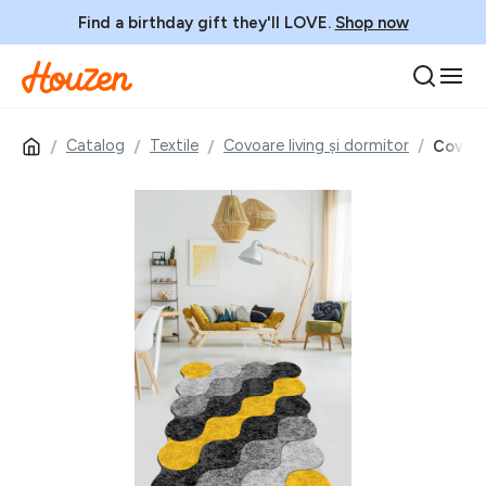
Find a birthday gift they'll LOVE.
Shop now
Catalog
Textile
Covoare living și dormitor
Covor, 