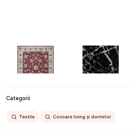
Covor rezistent Eko, ALT
Covor rezistent SM 21 -
05 - Red, Ivory, 100%
Black, Silver XW, 80x300
poliester, 80 x 150 cm
cm
256 lei
441 lei
Categorii
Textile
Covoare living și dormitor