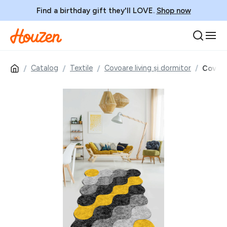
Find a birthday gift they'll LOVE.
Shop now
Catalog
Textile
Covoare living și dormitor
Covor, 