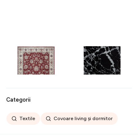
Covor rezistent Eko, ALT
Covor rezistent SM 21 -
05 - Red, Ivory, 100%
Black, Silver XW, 80x300
poliester, 80 x 150 cm
cm
256 lei
441 lei
Categorii
Textile
Covoare living și dormitor