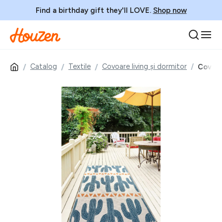
Find a birthday gift they'll LOVE.
Shop now
Catalog
Textile
Covoare living și dormitor
Covor,