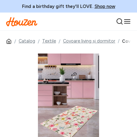
Find a birthday gift they'll LOVE.
Shop now
Catalog
Textile
Covoare living și dormitor
Covor,