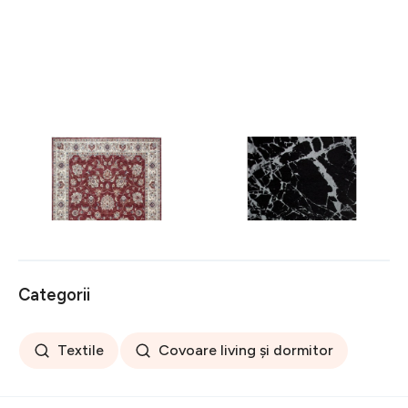
Covor rezistent Eko, ALT
Covor rezistent SM 21 -
05 - Red, Ivory, 100%
Black, Silver XW, 80x300
poliester, 80 x 150 cm
cm
256 lei
441 lei
Categorii
Textile
Covoare living și dormitor