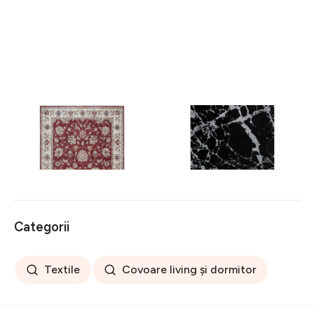
Covor rezistent Eko, ALT
Covor rezistent SM 21 -
05 - Red, Ivory, 100%
Black, Silver XW, 80x300
poliester, 80 x 150 cm
cm
256 lei
441 lei
Categorii
Textile
Covoare living și dormitor