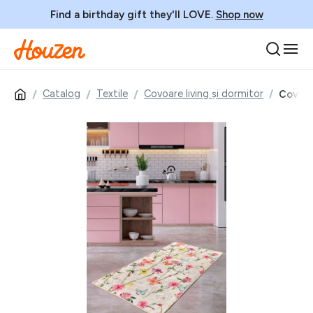
Find a birthday gift they'll LOVE.
Shop now
Catalog
Textile
Covoare living și dormitor
Covor,