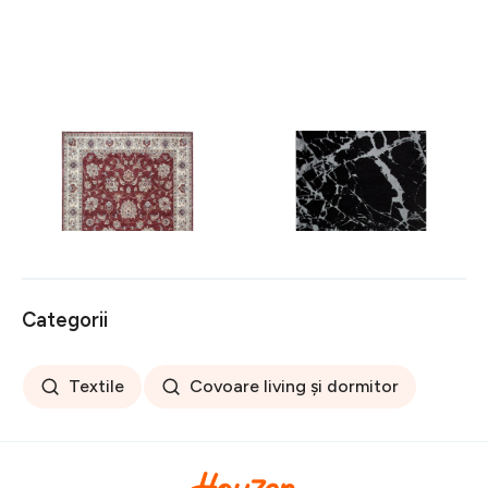
Covor rezistent Eko, ALT
Covor rezistent SM 21 -
05 - Red, Ivory, 100%
Black, Silver XW, 80x300
poliester, 80 x 150 cm
cm
256 lei
441 lei
Categorii
Textile
Covoare living și dormitor