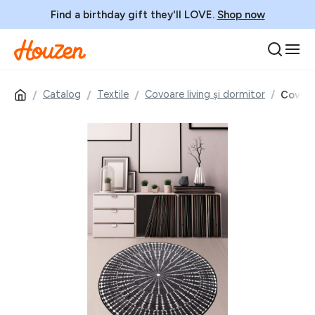
Find a birthday gift they'll LOVE.
Shop now
Catalog
Textile
Covoare living și dormitor
Covor,