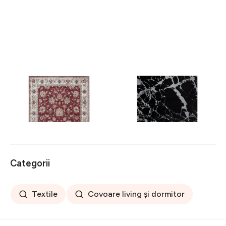
Covor rezistent Eko, ALT
Covor rezistent SM 21 -
05 - Red, Ivory, 100%
Black, Silver XW, 80x300
poliester, 80 x 150 cm
cm
256 lei
441 lei
Categorii
Textile
Covoare living și dormitor