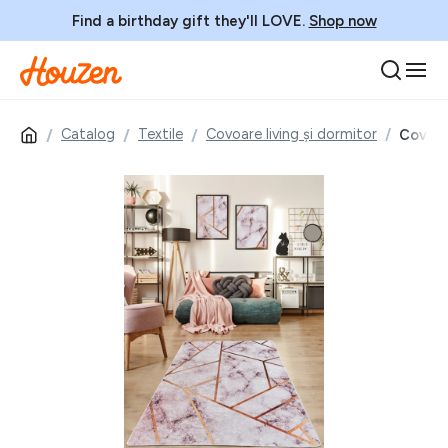
Find a birthday gift they'll LOVE.
Shop now
Catalog
Textile
Covoare living și dormitor
Covor, 