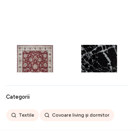
Covor rezistent Eko, ALT
Covor rezistent SM 21 -
05 - Red, Ivory, 100%
Black, Silver XW, 80x300
poliester, 80 x 150 cm
cm
256 lei
441 lei
Categorii
Textile
Covoare living și dormitor