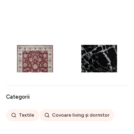
Covor rezistent Eko, ALT
Covor rezistent SM 21 -
05 - Red, Ivory, 100%
Black, Silver XW, 80x300
poliester, 80 x 150 cm
cm
256 lei
441 lei
Categorii
Textile
Covoare living și dormitor