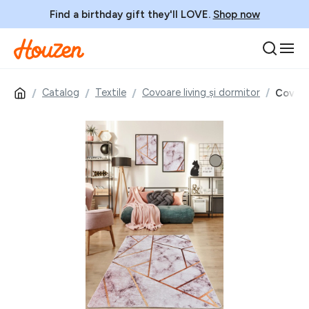
Find a birthday gift they'll LOVE.
Shop now
Catalog
Textile
Covoare living și dormitor
Covor, 