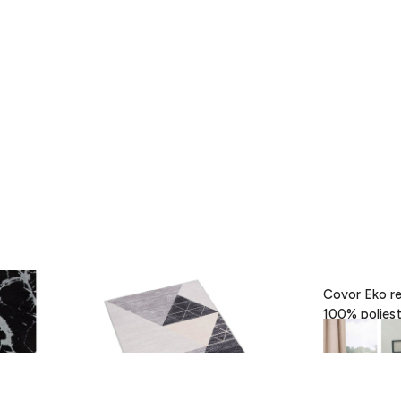
- Black,
Covor Eva, Heinner, 160 x 230 cm,
Covor Eko re
100% poliester, gri
189 lei
418 lei