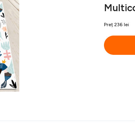
Multic
Preț
236 lei