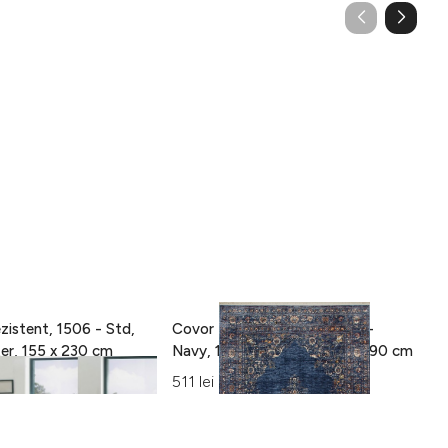
zistent, 1506 - Std,
Covor Eko rezistent, ALT 01 -
C
100% poliester, 155 x 230 cm
Navy, 100% poliester, 130 x 190 cm
15
Al
511 lei
42