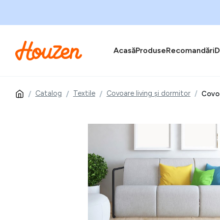
Acasă
Produse
Recomandări
D
Catalog
Textile
Covoare living și dormitor