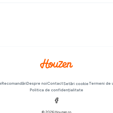
e
Recomandări
Despre noi
Contact
Termeni de u
Setări cookie
Politica de confidențialitate
© 2026 Houzen.ro