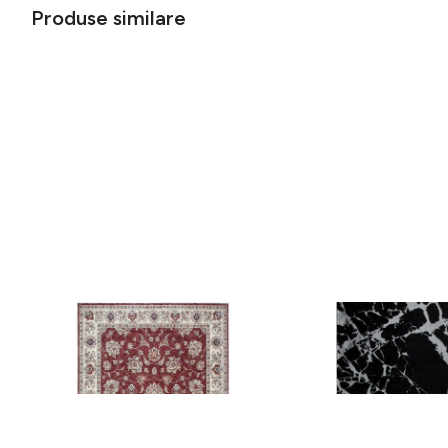
Produse similare
Covor rezistent Eko, ALT 05 - Red,
Covor rezistent SM 21 
Ivory, 100% poliester, 80 x 150 cm
Silver XW, 80x300 cm
256 lei
441 lei