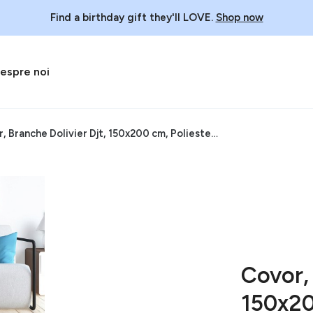
Find a birthday gift they'll LOVE.
Shop now
espre noi
Covor, Branche Dolivier Djt, 150x200 cm, Poliester, Multicolor
Covor, 
150x20