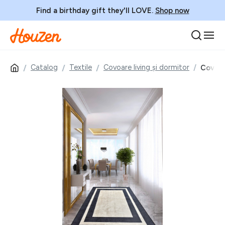
Find a birthday gift they'll LOVE.
Shop now
Catalog
Textile
Covoare living și dormitor
Covor,