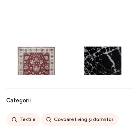
Covor rezistent Eko, ALT
Covor rezistent SM 21 -
05 - Red, Ivory, 100%
Black, Silver XW, 80x300
poliester, 80 x 150 cm
cm
256 lei
441 lei
Categorii
Textile
Covoare living și dormitor