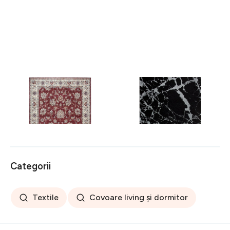
Covor rezistent Eko, ALT
Covor rezistent SM 21 -
05 - Red, Ivory, 100%
Black, Silver XW, 80x300
poliester, 80 x 150 cm
cm
256 lei
441 lei
Categorii
Textile
Covoare living și dormitor