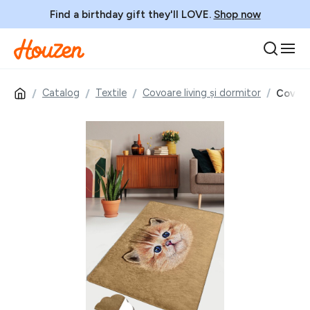
Find a birthday gift they'll LOVE.
Shop now
Catalog
Textile
Covoare living și dormitor
Covor,