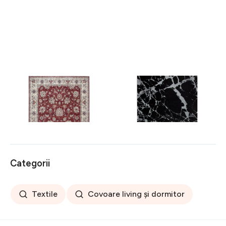
Covor rezistent Eko, ALT
Covor rezistent SM 21 -
05 - Red, Ivory, 100%
Black, Silver XW, 80x300
poliester, 80 x 150 cm
cm
256 lei
441 lei
Categorii
Textile
Covoare living și dormitor