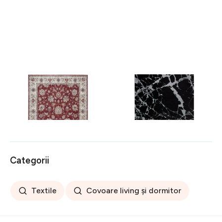
Covor rezistent Eko, ALT
Covor rezistent SM 21 -
05 - Red, Ivory, 100%
Black, Silver XW, 80x300
poliester, 80 x 150 cm
cm
256 lei
441 lei
Categorii
Textile
Covoare living și dormitor