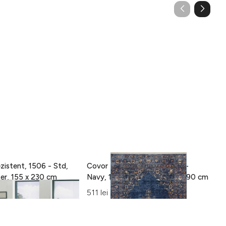
zistent, 1506 - Std,
Covor Eko rezistent, ALT 01 -
C
100% poliester, 155 x 230 cm
Navy, 100% poliester, 130 x 190 cm
15
Al
511 lei
42