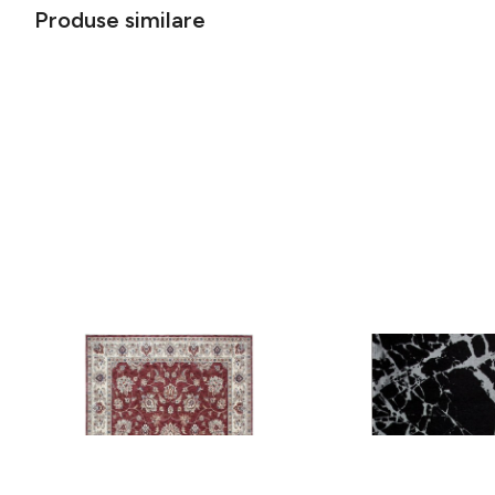
Produse similare
Covor rezistent Eko, ALT 05 - Red,
Covor rezistent SM 21 
Ivory, 100% poliester, 80 x 150 cm
Silver XW, 80x300 cm
256 lei
441 lei