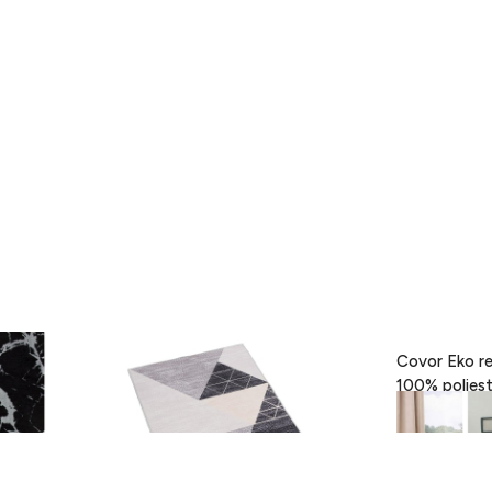
- Black,
Covor Eva, Heinner, 160 x 230 cm,
Covor Eko re
100% poliester, gri
189 lei
418 lei