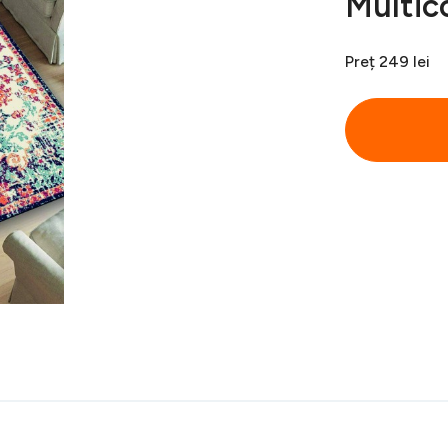
Multic
Preț
249 lei