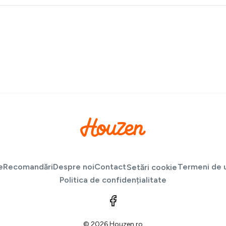
e
Recomandări
Despre noi
Contact
Termeni de u
Setări cookie
Politica de confidențialitate
© 2026 Houzen.ro