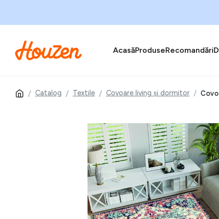
Acasă
Produse
Recomandări
D
Catalog
Textile
Covoare living și dormitor
Covor