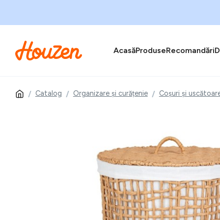
Acasă
Produse
Recomandări
D
Catalog
Organizare și curățenie
Coșuri și uscătoar