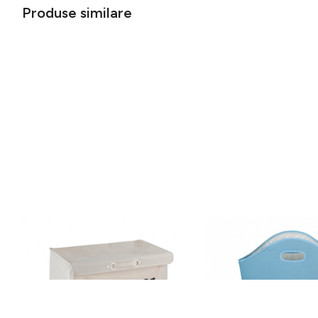
Produse similare
Cos pentru rufe cu 3
Cos pentru depozitare 
compartimente, mobil, Trivo Beige,
Wenko, 24 L,
Wenko, poliester/poliamida, 116 l,
poliester/polipropilena,
117 lei
71 lei
bej