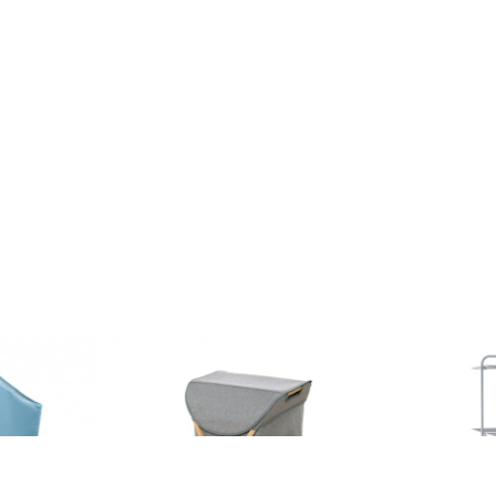
Kids Gerry,
Coș pentru rufe, Wenko Bahari,
Uscator rufe 
bambus, 79 l
33 m capacit
 bleu
tratat LDPE
199 lei
168 lei