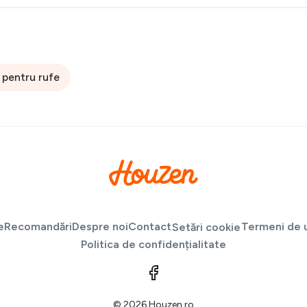
 pentru rufe
e
Recomandări
Despre noi
Contact
Termeni de u
Setări cookie
Politica de confidențialitate
© 2026 Houzen.ro