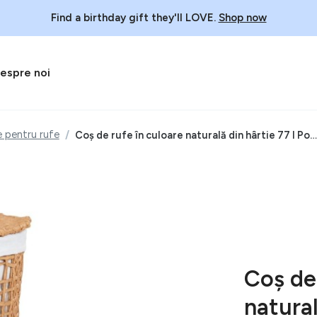
Find a birthday gift they'll LOVE.
Shop now
espre noi
e pentru rufe
Coș de rufe în culoare naturală din hârtie 77 l Pomal – House Nordic
Coș de 
natural