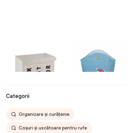
Cos pentru rufe cu 3
Cos pentru depozitare Kids
compartimente, mobil, Trivo
Gerry, Wenko, 24 L,
Beige, Wenko,
poliester/polipropilena, bleu
117 lei
71 lei
poliester/poliamida, 116 l,
bej
Categorii
Organizare și curățenie
Coșuri și uscătoare pentru rufe