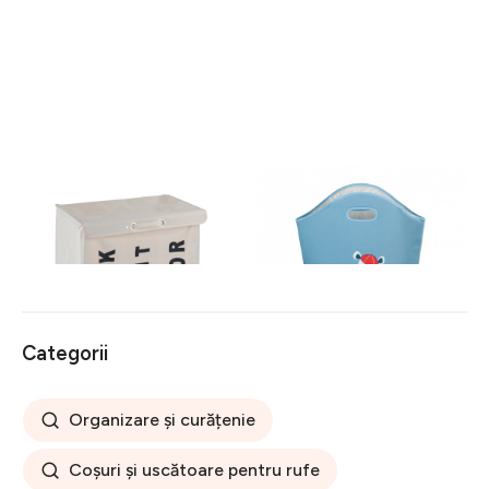
Cos pentru rufe cu 3
Cos pentru depozitare Kids
compartimente, mobil, Trivo
Gerry, Wenko, 24 L,
Beige, Wenko,
poliester/polipropilena, bleu
117 lei
71 lei
poliester/poliamida, 116 l,
bej
Categorii
Organizare și curățenie
Coșuri și uscătoare pentru rufe