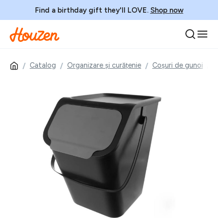
Find a birthday gift they'll LOVE.
Shop now
Catalog
Organizare și curățenie
Coșuri de gunoi
C