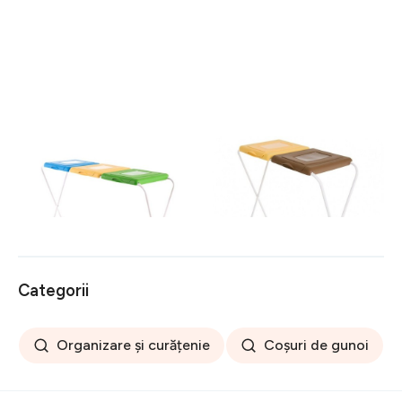
Suport pentru saci menajeri
Suport pentru saci menajeri
pentru colectare selectiva
pentru colectare selectiva
120 L, Jotta, 3
120 L, Jotta, 2
149 lei
108 lei
compartimente verde-
compartimente galben-
galben-albastru, otel
maro, otel
Categorii
Organizare și curățenie
Coșuri de gunoi