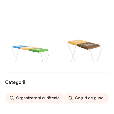
Suport pentru saci menajeri
Suport pentru saci menajeri
pentru colectare selectiva
pentru colectare selectiva
120 L, Jotta, 3
120 L, Jotta, 2
149 lei
108 lei
compartimente verde-
compartimente galben-
galben-albastru, otel
maro, otel
Categorii
Organizare și curățenie
Coșuri de gunoi