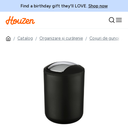
Find a birthday gift they'll LOVE.
Shop now
Catalog
Organizare și curățenie
Coșuri de gunoi
C