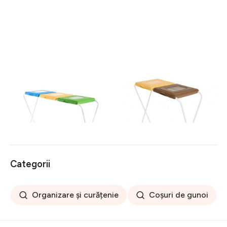
Suport pentru saci menajeri
Suport pentru saci menajeri
pentru colectare selectiva
pentru colectare selectiva
120 L, Jotta, 3
120 L, Jotta, 2
149 lei
108 lei
compartimente verde-
compartimente galben-
galben-albastru, otel
maro, otel
Categorii
Organizare și curățenie
Coșuri de gunoi