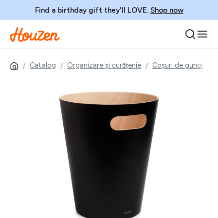
Find a birthday gift they'll LOVE.
Shop now
Catalog
Organizare și curățenie
Coșuri de gunoi