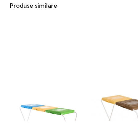
Produse similare
Suport pentru saci menajeri pentru
Suport pentru saci men
colectare selectiva 120 L, Jotta, 3
colectare selectiva 120
compartimente verde-galben-
compartimente galben-
149 lei
108 lei
albastru, otel