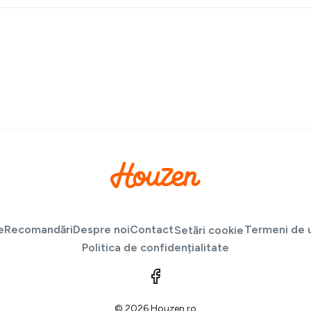
e
Recomandări
Despre noi
Contact
Termeni de u
Setări cookie
Politica de confidențialitate
© 2026 Houzen.ro