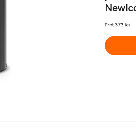
NewIco
Preț
373 lei