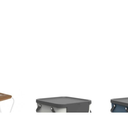
ajeri pentru
Cos de gunoi pentru colectare
Cos de gunoi
 L, Jotta, 2
selectiva Albula, Rotho, 40 L,
selectiva Alb
maro, otel
plastic, alb
plastic, alba
120 lei
120 lei