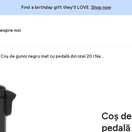
Find a birthday gift they'll LOVE.
Shop now
espre noi
Coș de gunoi negru mat cu pedală din oțel 20 l NewIcon – Brabantia
Coș de
pedală 