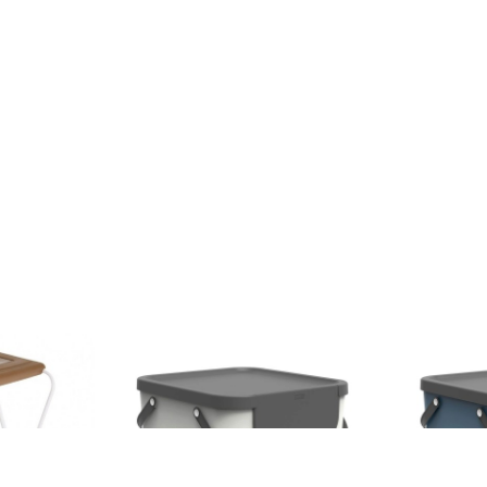
ajeri pentru
Cos de gunoi pentru colectare
Cos de gunoi
 L, Jotta, 2
selectiva Albula, Rotho, 40 L,
selectiva Alb
maro, otel
plastic, alb
plastic, alba
120 lei
120 lei