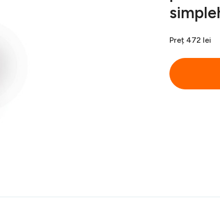
simpl
Preț
472 lei