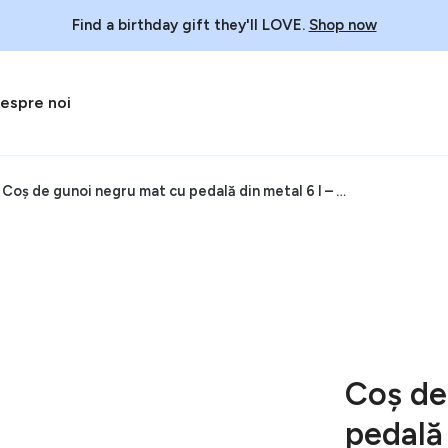
Find a birthday gift they'll LOVE.
Shop now
espre noi
Coș de gunoi negru mat cu pedală din metal 6 l – simplehuman
Coș de
pedală 