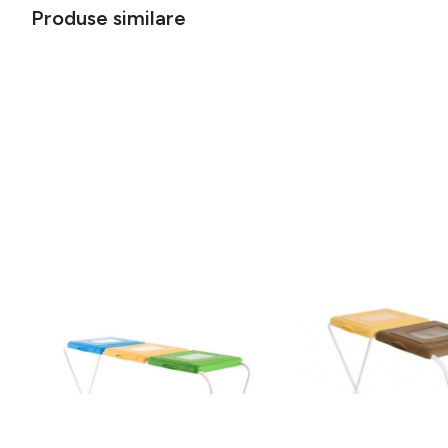
Produse similare
Suport pentru saci menajeri pentru
Suport pentru saci men
colectare selectiva 120 L, Jotta, 3
colectare selectiva 120
compartimente verde-galben-
compartimente galben-
149 lei
108 lei
albastru, otel