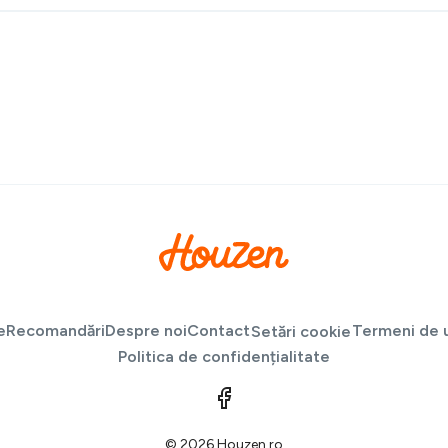
e
Recomandări
Despre noi
Contact
Termeni de u
Setări cookie
Politica de confidențialitate
© 2026 Houzen.ro