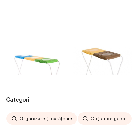
Suport pentru saci menajeri
Suport pentru saci menajeri
pentru colectare selectiva
pentru colectare selectiva
120 L, Jotta, 3
120 L, Jotta, 2
149 lei
108 lei
compartimente verde-
compartimente galben-
galben-albastru, otel
maro, otel
Categorii
Organizare și curățenie
Coșuri de gunoi