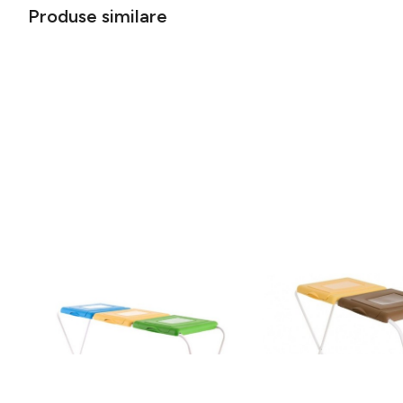
Produse similare
Suport pentru saci menajeri pentru
Suport pentru saci men
colectare selectiva 120 L, Jotta, 3
colectare selectiva 120
compartimente verde-galben-
compartimente galben-
149 lei
108 lei
albastru, otel