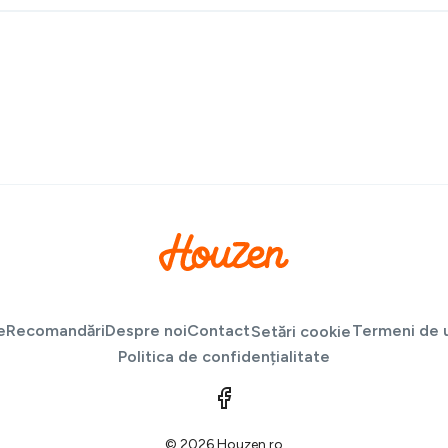
e
Recomandări
Despre noi
Contact
Termeni de u
Setări cookie
Politica de confidențialitate
© 2026 Houzen.ro