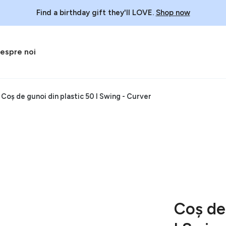
Find a birthday gift they'll LOVE.
Shop now
espre noi
Coș de gunoi din plastic 50 l Swing - Curver
Coș de