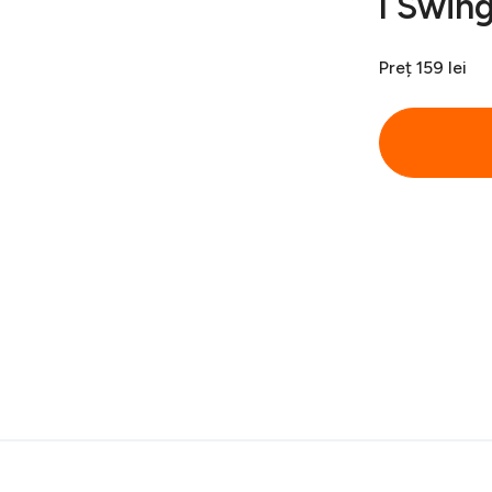
l Swin
Preț
159 lei