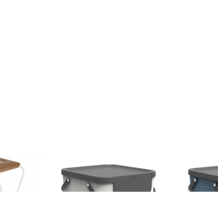
ajeri pentru
Cos de gunoi pentru colectare
Cos de gunoi
 L, Jotta, 2
selectiva Albula, Rotho, 40 L,
selectiva Alb
maro, otel
plastic, alb
plastic, alba
120 lei
120 lei