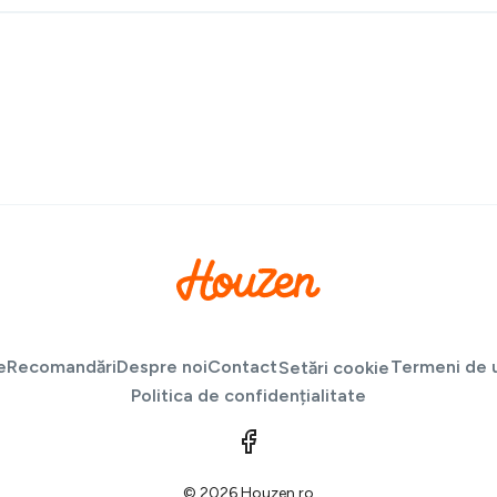
e
Recomandări
Despre noi
Contact
Termeni de u
Setări cookie
Politica de confidențialitate
© 2026 Houzen.ro