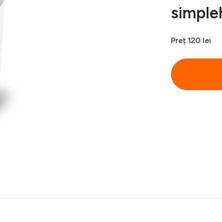
simpl
Preț
120 lei