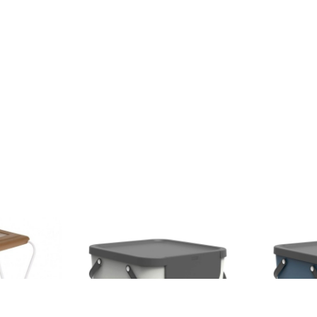
ajeri pentru
Cos de gunoi pentru colectare
Cos de gunoi
 L, Jotta, 2
selectiva Albula, Rotho, 40 L,
selectiva Alb
maro, otel
plastic, alb
plastic, alba
120 lei
120 lei