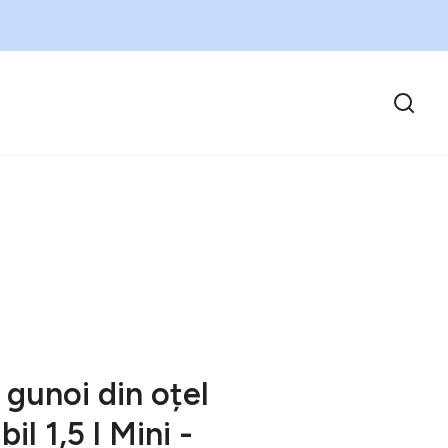
 gunoi din oțel
il 1,5 l Mini -