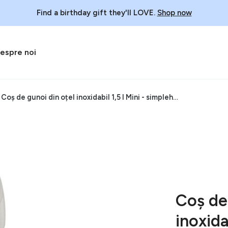
Find a birthday gift they'll LOVE.
Shop now
espre noi
Coș de gunoi din oțel inoxidabil 1,5 l Mini - simplehuman
Coș de
inoxidab