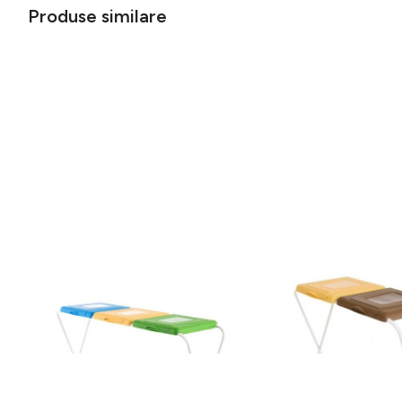
Produse similare
Suport pentru saci menajeri pentru
Suport pentru saci men
colectare selectiva 120 L, Jotta, 3
colectare selectiva 120
compartimente verde-galben-
compartimente galben-
149 lei
108 lei
albastru, otel