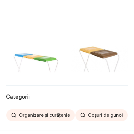
Suport pentru saci menajeri
Suport pentru saci menajeri
pentru colectare selectiva
pentru colectare selectiva
120 L, Jotta, 3
120 L, Jotta, 2
149 lei
108 lei
compartimente verde-
compartimente galben-
galben-albastru, otel
maro, otel
Categorii
Organizare și curățenie
Coșuri de gunoi