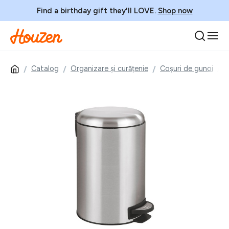
Find a birthday gift they'll LOVE.
Shop now
Catalog
Organizare și curățenie
Coșuri de gunoi
C