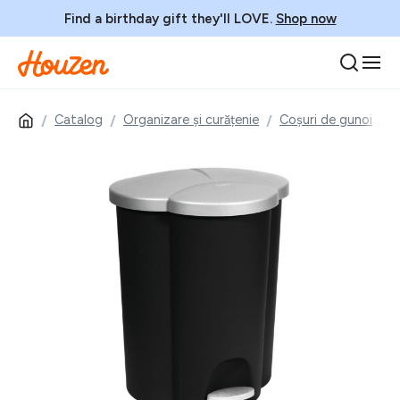
Find a birthday gift they'll LOVE.
Shop now
Catalog
Organizare și curățenie
Coșuri de gunoi