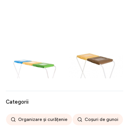
Suport pentru saci menajeri
Suport pentru saci menajeri
pentru colectare selectiva
pentru colectare selectiva
120 L, Jotta, 3
120 L, Jotta, 2
149 lei
108 lei
compartimente verde-
compartimente galben-
galben-albastru, otel
maro, otel
Categorii
Organizare și curățenie
Coșuri de gunoi