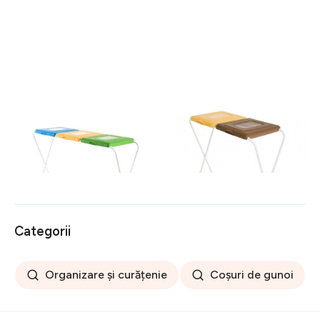
Suport pentru saci menajeri
Suport pentru saci menajeri
pentru colectare selectiva
pentru colectare selectiva
120 L, Jotta, 3
120 L, Jotta, 2
149 lei
108 lei
compartimente verde-
compartimente galben-
galben-albastru, otel
maro, otel
Categorii
Organizare și curățenie
Coșuri de gunoi