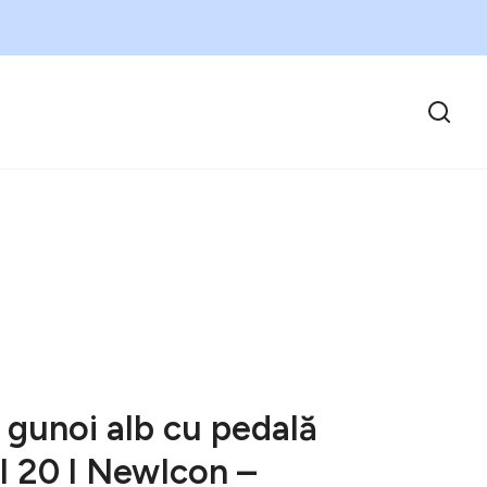
 gunoi alb cu pedală
el 20 l NewIcon –