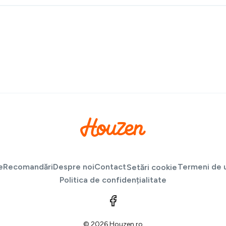
e
Recomandări
Despre noi
Contact
Termeni de u
Setări cookie
Politica de confidențialitate
© 2026 Houzen.ro