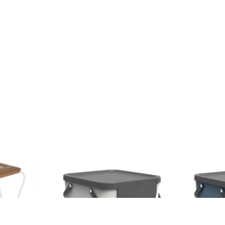
ajeri pentru
Cos de gunoi pentru colectare
Cos de gunoi
 L, Jotta, 2
selectiva Albula, Rotho, 40 L,
selectiva Alb
maro, otel
plastic, alb
plastic, alba
120 lei
120 lei