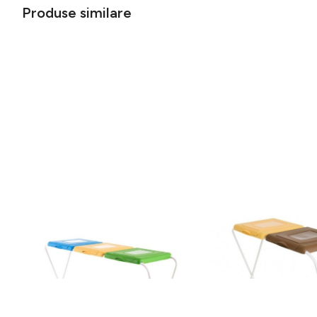
Produse similare
Suport pentru saci menajeri pentru
Suport pentru saci men
colectare selectiva 120 L, Jotta, 3
colectare selectiva 120
compartimente verde-galben-
compartimente galben-
149 lei
108 lei
albastru, otel