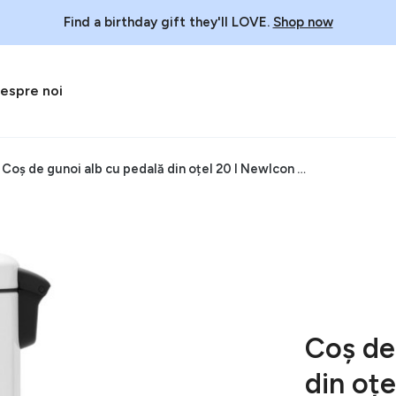
Find a birthday gift they'll LOVE.
Shop now
espre noi
Coș de gunoi alb cu pedală din oțel 20 l NewIcon – Brabantia
Coș de
din oț